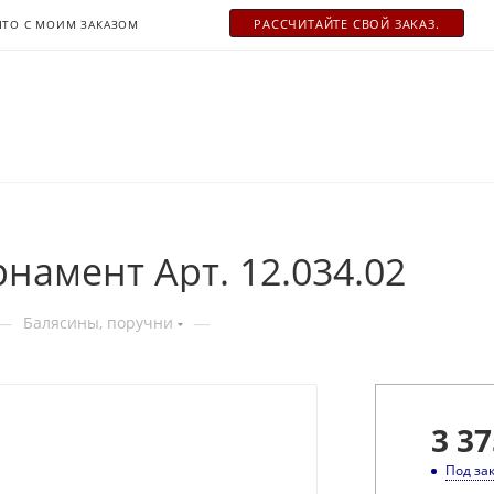
РАСCЧИТАЙТЕ СВОЙ ЗАКАЗ.
ЧТО С МОИМ ЗАКАЗОМ
намент Арт. 12.034.02
—
—
Балясины, поручни
3 37
Под за