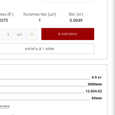
ма (₽.)
Количество (шт)
Вес (кг)
3375
1
0.0049
шт
В КОРЗИНУ
КУПИТЬ В 1 КЛИК
4.9 кг
3000мм
12.034.02
60мм
истики