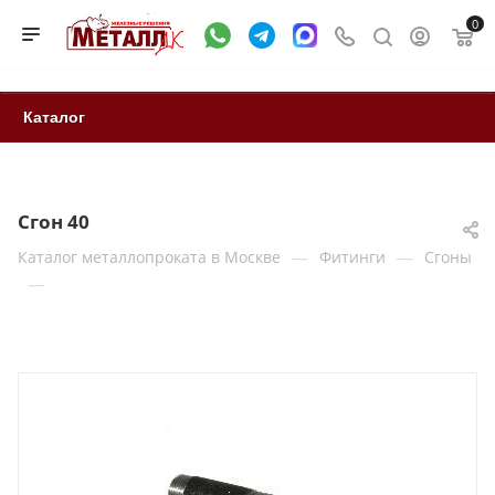
0
Каталог
Сгон 40
—
—
Каталог металлопроката в Москве
Фитинги
Сгоны
—