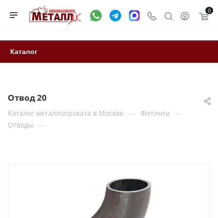
0
Каталог
Отвод 20
—
—
Каталог металлопроката в Москве
Фитинги
—
Отводы