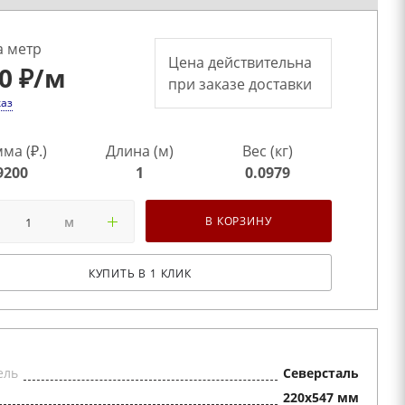
а метр
Цена действительна
0 ₽
/м
при заказе доставки
каз
ма (₽.)
Длина (м)
Вес (кг)
9200
1
0.0979
м
В КОРЗИНУ
КУПИТЬ В 1 КЛИК
ель
Северсталь
220x547 мм