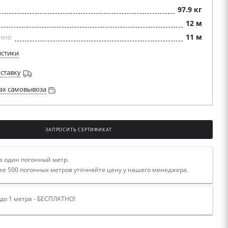
97.9 кг
12 м
нне
11 м
истики
оставку
ах самовывоза
ЗАПРОСИТЬ СЕРТИФИКАТ
а один погонный метр.
ее 500 погонных метров уточняйте цену у нашего менеджера.
 до 1 метра - БЕСПЛАТНО!