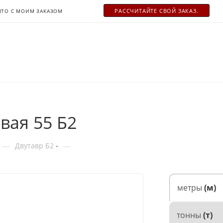
РАСCЧИТАЙТЕ СВОЙ ЗАКАЗ.
ЧТО С МОИМ ЗАКАЗОМ
вая 55 Б2
—
—
Двутавр Б2
метры
(м)
тонны
(т)