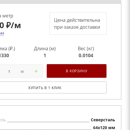
а метр
Цена действительна
0 ₽
/м
при заказе доставки
каз
ма (₽.)
Длина (м)
Вес (кг)
1330
1
0.0104
м
В КОРЗИНУ
КУПИТЬ В 1 КЛИК
ель
Северсталь
64x120 мм