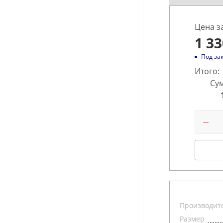
Цена з
1 33
Под за
Итого:
Сум
Производит
Размер