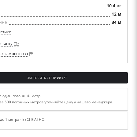
10.4 кг
12 м
нне
34 м
истики
оставку
ах самовывоза
ЗАПРОСИТЬ СЕРТИФИКАТ
а один погонный метр.
ее 500 погонных метров уточняйте цену у нашего менеджера.
 до 1 метра - БЕСПЛАТНО!