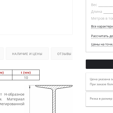
Вес
Длина
Метров в то
Все характер
Рассчитать д
Цены на точк
НАЛИЧИЕ И ЦЕНЫ
ОТЗЫВЫ
мм)
t (мм)
10
Цена указана з
При заказе бол
т Н-образное
Резка в размер
м. Материал
легированной