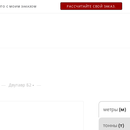
РАСCЧИТАЙТЕ СВОЙ ЗАКАЗ.
ЧТО С МОИМ ЗАКАЗОМ
—
—
Двутавр Б2
метры
(м)
тонны
(т)