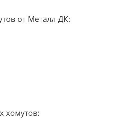
тов от Металл ДК:
х хомутов: