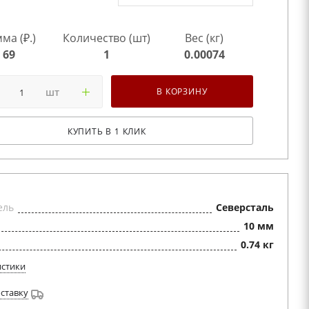
ма (₽.)
Количество (шт)
Вес (кг)
69
1
0.00074
шт
В КОРЗИНУ
КУПИТЬ В 1 КЛИК
ель
Северсталь
10 мм
0.74 кг
истики
оставку