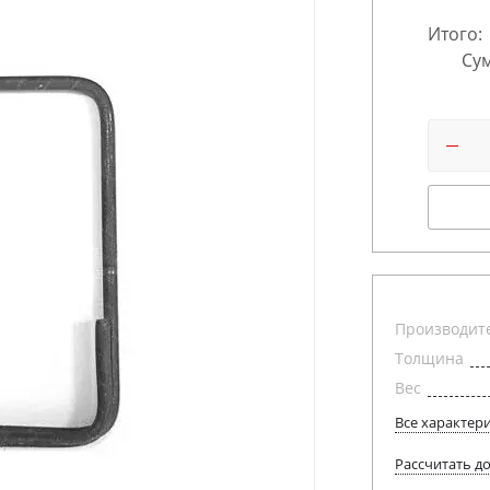
Итого:
Сум
Производит
Толщина
Вес
Все характер
Рассчитать д