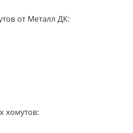
тов от Металл ДК:
х хомутов: