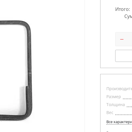
Итого:
Сум
Производит
Размер
Толщина
Вес
Все характер