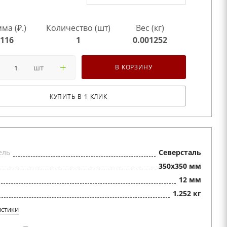
ма (₽.)
Количество (шт)
Вес (кг)
116
1
0.001252
шт
В КОРЗИНУ
КУПИТЬ В 1 КЛИК
ель
Северсталь
350x350 мм
12 мм
1.252 кг
истики