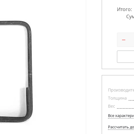
Итого:
Сум
Производит
Толщина
Вес
Все характер
Рассчитать д