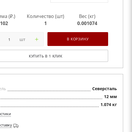
ма (₽.)
Количество (шт)
Вес (кг)
102
1
0.001074
шт
В КОРЗИНУ
КУПИТЬ В 1 КЛИК
ель
Северсталь
12 мм
1.074 кг
истики
оставку