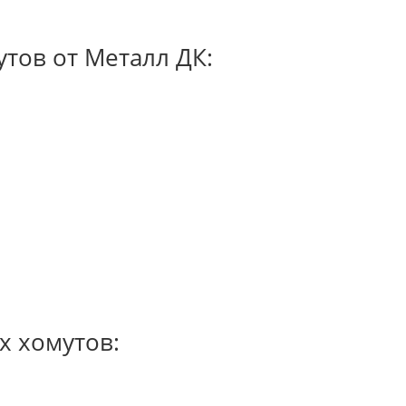
тов от Металл ДК:
х хомутов: