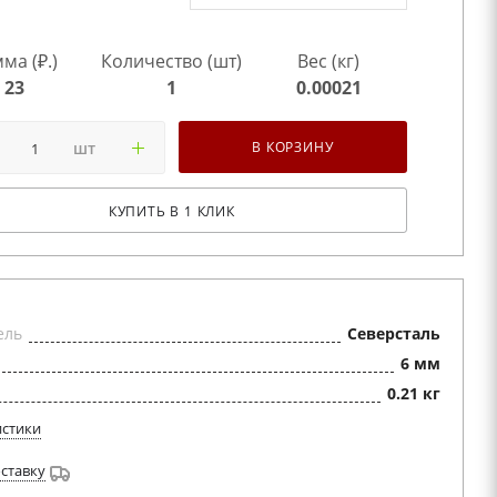
ма (₽.)
Количество (шт)
Вес (кг)
23
1
0.00021
шт
В КОРЗИНУ
КУПИТЬ В 1 КЛИК
ель
Северсталь
6 мм
0.21 кг
истики
оставку