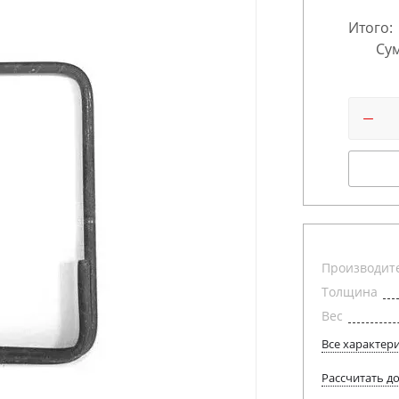
Итого:
Сум
Производит
Толщина
Вес
Все характер
Рассчитать д