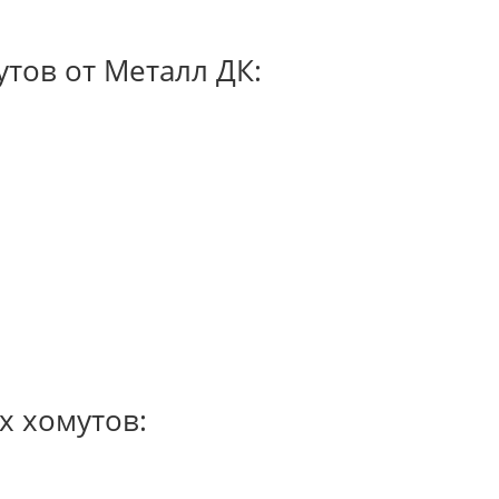
тов от Металл ДК:
х хомутов: