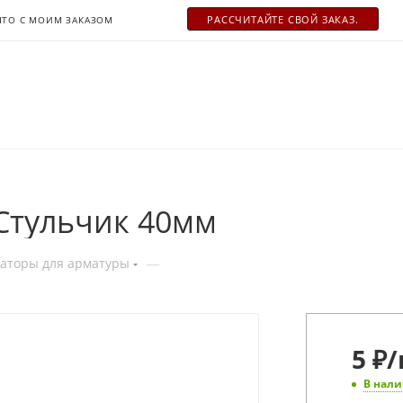
РАСCЧИТАЙТЕ СВОЙ ЗАКАЗ.
ЧТО С МОИМ ЗАКАЗОМ
Стульчик 40мм
—
аторы для арматуры
5
₽
/
В нал