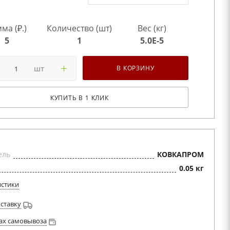
ма (₽.)
Количество (шт)
Вес (кг)
5
1
5.0E-5
шт
В КОРЗИНУ
КУПИТЬ В 1 КЛИК
ель
КОВКАПРОМ
0.05 кг
истики
оставку
ах самовывоза