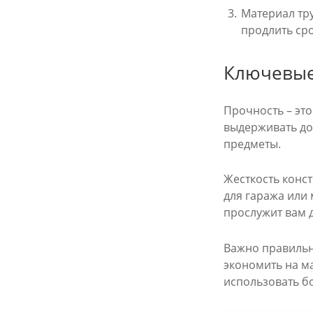
Материал тр
продлить ср
Ключевые
Прочность – эт
выдерживать дос
предметы.
Жесткость конс
для гаража или
прослужит вам д
Важно правильн
экономить на м
использовать б