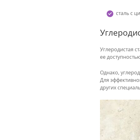
сталь с ц
Углеродис
Углеродистая с
ее доступность
Однако, углерод
Для эффективно
других специал