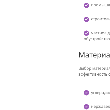
промышлен
строитель
частное д
обустройство
Материа
Выбор материал
эффективность 
углеродис
нержавею