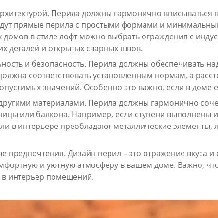
архитектурой. Перила должны гармонично вписываться в
дут прямые перила с простыми формами и минимальным
 домов в стиле лофт можно выбрать ограждения с инду
их деталей и открытых сварных швов.
ность и безопасность. Перила должны обеспечивать над
должна соответствовать установленным нормам, а расс
пустимых значений. Особенно это важно, если в доме ес
 другими материалами. Перила должны гармонично соче
тницы или балкона. Например, если ступени выполнены 
сли в интерьере преобладают металлические элементы, 
 предпочтения. Дизайн перил – это отражение вкуса и 
омфортную и уютную атмосферу в вашем доме. Важно, чт
 в интерьер помещений.