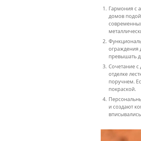
Гармония с 
домов подой
современных
металлическ
Функциональ
ограждения 
превышать до
Сочетание с
отделке лес
поручнем. Е
покраской.
Персональные
и создают к
вписывались