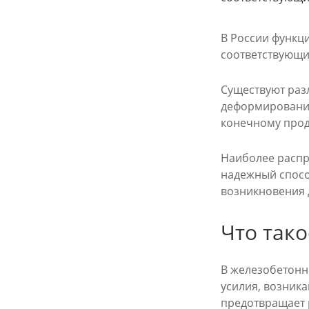
В России функц
соответствующи
Существуют раз
деформирование
конечному проду
Наиболее распр
надежный спосо
возникновения 
Что тако
В железобетонн
усилия, возника
предотвращает 