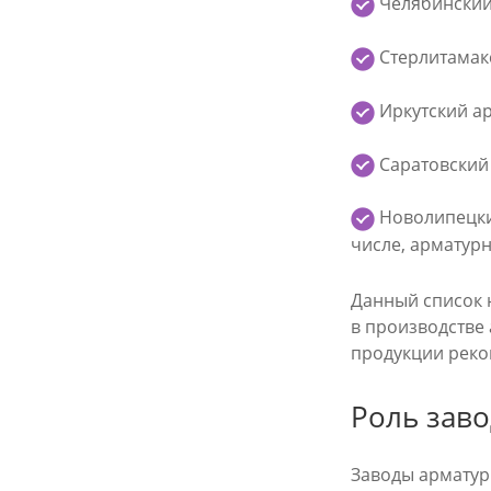
Челябинский 
Стерлитамакс
Иркутский ар
Саратовский 
Новолипецкий
числе, арматурн
Данный список н
в производстве
продукции реко
Роль заво
Заводы арматуры