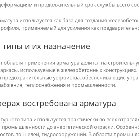
 деформациям и продолжительный срок службы всего со
рматура используется как база для создания железобето
профиля, применяемый для усиления как предварительно
 типы и их назначение
от области применения арматура делится на строительну
 каркасы, используемые в железобетонных конструкциях
 предохранительные устройства, обеспечивающие управл
набжения, теплоснабжения и промышленности.
ферах востребована арматура
турного типа используется практически во всех отрасля
й промышленности до энергетической отрасли. Особенн
мостов, тоннелей, гидросооружений. В области промышл