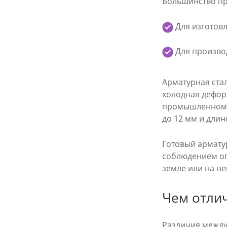
Большинство пр
Для изготовл
Для производ
Арматурная ста
холодная дефор
промышленном п
до 12 мм и длин
Готовый армату
соблюдением оп
земле или на н
Чем отли
Различия между