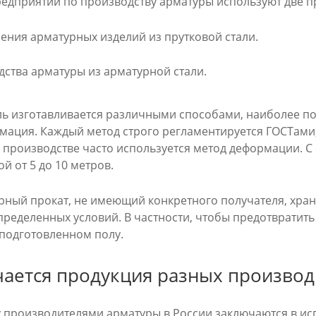
едприятий по производству арматуры используют две п
ения арматурных изделий из прутковой стали.
ства арматуры из арматурной стали.
ль изготавливается различными способами, наиболее п
мация. Каждый метод строго регламентируется ГОСТами, 
роизводстве часто используется метод деформации. С 
ой от 5 до 10 метров.
рный прокат, не имеющий конкретного получателя, хран
ределенных условий. В частности, чтобы предотвратить 
еподготовленном полу.
чается продукция разных произво
 производителями арматуры в России заключаются в исп