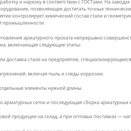
аботку и нарезку в соответствии с ГОСТами. На завода
орудование, позволяющее достигать точных технических
тие контролирует химический состав стали и геометрию
й промышленности.
отовления арматурного проката непрерывно совершенств
ема, включающая следующие этапы:
и доставка стали на предприятие, специализирующееся
агрязнений, включая пыль и следы коррозии.
отдельные элементы нужной длины.
 арматурных сеток и последующая сборка арматурных к
овой продукции на склад, а при оптовых поставках — н