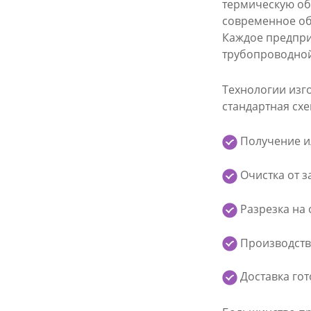
термическую обр
современное об
Каждое предприя
трубопроводно
Технологии изг
стандартная сх
Получение ил
Очистка от з
Разрезка на 
Производство
Доставка гот