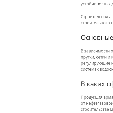
устойчивость к
Строительная а
строительного 
Основные
В зависимости 
прутки, сетки и
регулирующие и
системах водос
В каких с
Продукция арма
от нефтегазово
строительстве 