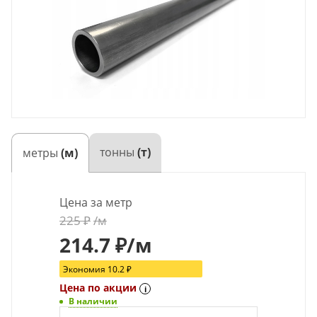
тонны
(т)
метры
(м)
Цена за метр
225
₽
/м
214.7
₽
/м
Экономия
10.2
₽
Цена по акции
i
В наличии