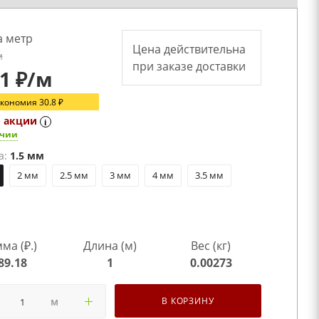
а метр
Цена действительна
м
при заказе доставки
.1
₽
/м
Экономия
30.8
₽
о акции
i
ичии
а:
1.5 мм
2 мм
2.5 мм
3 мм
4 мм
3.5 мм
ма (₽.)
Длина (м)
Вес (кг)
89.18
1
0.00273
м
В КОРЗИНУ