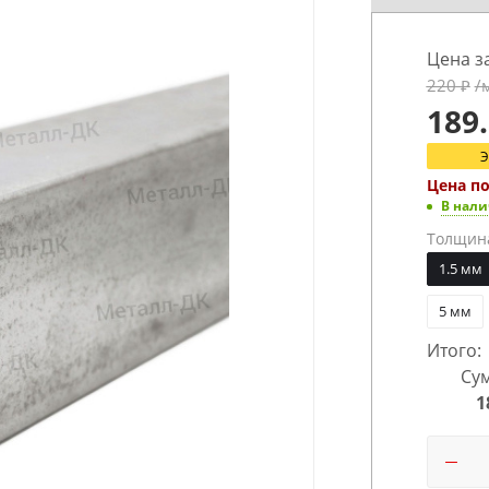
Цена з
220
₽
/
189
Цена п
В нал
Толщин
1.5 мм
5 мм
Итого:
Сум
1