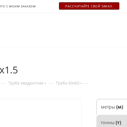
РАСCЧИТАЙТЕ СВОЙ ЗАКАЗ.
ЧТО С МОИМ ЗАКАЗОМ
х1.5
—
—
—
Труба квадратная
Труба 60x60
метры
(м)
тонны
(т)