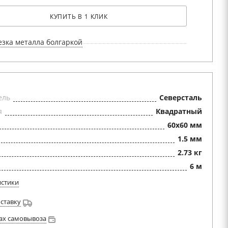
КУПИТЬ В 1 КЛИК
езка металла болгаркой
ель
Северсталь
я
Квадратный
60x60 мм
1.5 мм
2.73 кг
6 м
истики
оставку
ах самовывоза