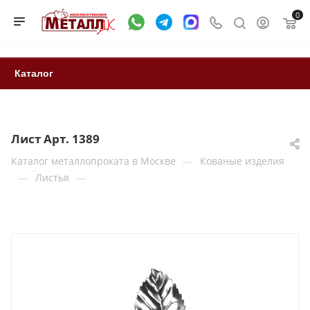
0
Каталог
Лист Арт. 1389
—
Каталог металлопроката в Москве
Кованые изделия
—
—
Листья