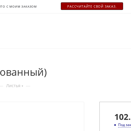
РАСCЧИТАЙТЕ СВОЙ ЗАКАЗ.
ЧТО С МОИМ ЗАКАЗОМ
пованный)
—
—
Листья
102.
Под за