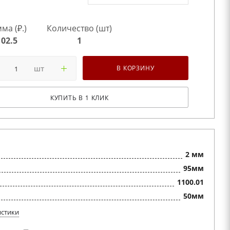
ма (₽.)
Количество (шт)
102.5
1
шт
В КОРЗИНУ
КУПИТЬ В 1 КЛИК
2 мм
95мм
1100.01
50мм
истики