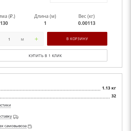
ма (₽.)
Длина (м)
Вес (кг)
130
1
0.00113
м
В КОРЗИНУ
КУПИТЬ В 1 КЛИК
1.13 кг
32
истики
оставку
ах самовывоза